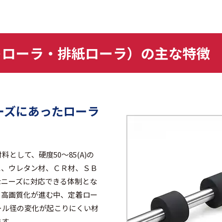
トローラ・排紙ローラ）の主な特徴
ーズにあったローラ
して、硬度50～85(A)の
に、ウレタン材、ＣＲ材、ＳＢ
なニーズに対応できる体制とな
・高画質化が進む中、定着ロー
ール径の変化が起こりにくい材
ます。