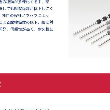
紙の種類が多様化する中、給
紙しても摩擦係数が低下しにく
、独自の設計ノウハウによっ
による摩擦係数の低下、紙に対
開発。信頼性が高く、耐久性に
。
徴