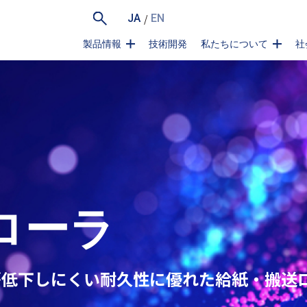
/
JA
EN
製品情報
技術開発
私たちについて
社
ローラ
が低下しにくい耐久性に優れた給紙・搬送